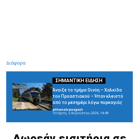
Διάφορα
Άνοιξε το τμήμα Οινόη – Χαλκίδα
του Προαστιακού – Ήταν κλειστό
από το μεσημέρι λόγω πυρκαγιάς
athenstransport
-
Τετάρτη, 5 Αυγούστου 2026, 14:49
Δωρεάν εισιτήρια σε