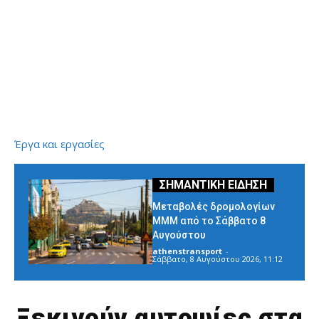
Έργα και εργασίες
Μεταβολές δρομολογίων
ΜΜΜ από το Σάββατο 8
Αυγούστου
athenstransport
-
Σάββατο, 8 Αυγούστου 2026, 11:12
Ξεκινούν αυτοψίες στα