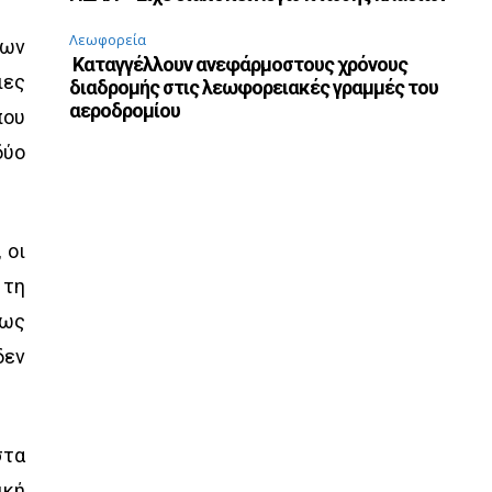
Λεωφορεία
των
Καταγγέλλουν ανεφάρμοστους χρόνους
ιες
διαδρομής στις λεωφορειακές γραμμές του
αεροδρομίου
που
δύο
 οι
 τη
πως
δεν
στα
ική