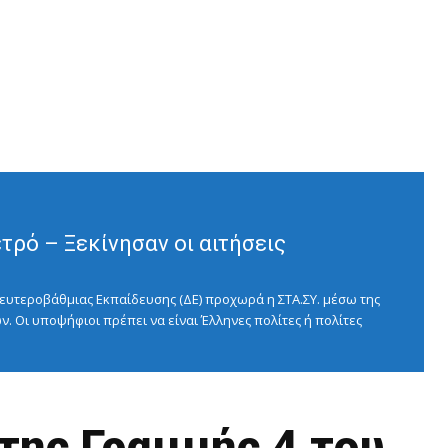
ρό – Ξεκίνησαν οι αιτήσεις
ευτεροβάθμιας Εκπαίδευσης (ΔΕ) προχωρά η ΣΤΑ.ΣΥ. μέσω της
ν. Οι υποψήφιοι πρέπει να είναι Έλληνες πολίτες ή πολίτες
της Γραμμής 4 του