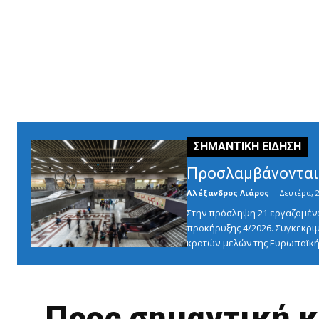
Προσλαμβάνονται 
Αλέξανδρος Λιάρος
-
Δευτέρα, 2
Στην πρόσληψη 21 εργαζομένω
προκήρυξης 4/2026. Συγκεκριμ
κρατών-μελών της Ευρωπαϊκής
Προς σημαντική κ