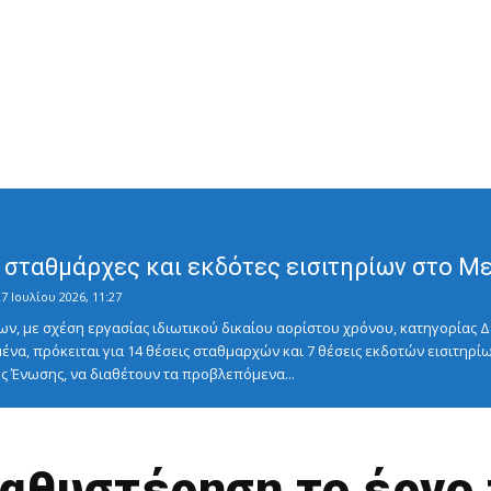
σταθμάρχες και εκδότες εισιτηρίων στο Μετ
7 Ιουλίου 2026, 11:27
ν, με σχέση εργασίας ιδιωτικού δικαίου αορίστου χρόνου, κατηγορίας Δ
ένα, πρόκειται για 14 θέσεις σταθμαρχών και 7 θέσεις εκδοτών εισιτηρίω
 Ένωσης, να διαθέτουν τα προβλεπόμενα...
αθυστέρηση το έργο 