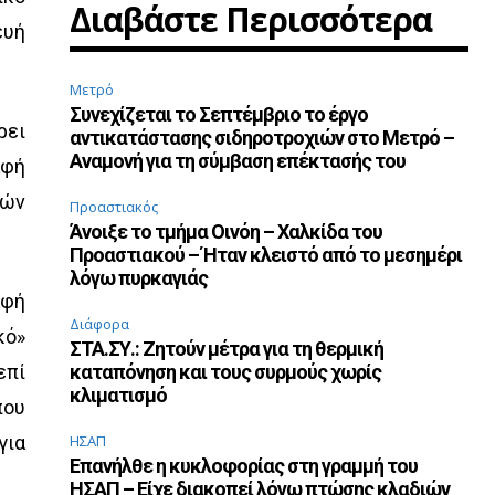
Διαβάστε Περισσότερα
ευή
Μετρό
Συνεχίζεται το Σεπτέμβριο το έργο
ρει
αντικατάστασης σιδηροτροχιών στο Μετρό –
Αναμονή για τη σύμβαση επέκτασής του
αφή
ρών
Προαστιακός
Άνοιξε το τμήμα Οινόη – Χαλκίδα του
Προαστιακού – Ήταν κλειστό από το μεσημέρι
λόγω πυρκαγιάς
αφή
Διάφορα
κό»
ΣΤΑ.ΣΥ.: Ζητούν μέτρα για τη θερμική
επί
καταπόνηση και τους συρμούς χωρίς
κλιματισμό
που
για
ΗΣΑΠ
Επανήλθε η κυκλοφορίας στη γραμμή του
ΗΣΑΠ – Είχε διακοπεί λόγω πτώσης κλαδιών