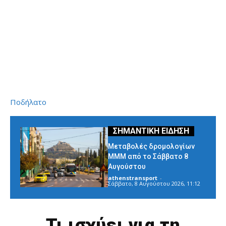
Ποδήλατο
Μεταβολές δρομολογίων
ΜΜΜ από το Σάββατο 8
Αυγούστου
athenstransport
-
Σάββατο, 8 Αυγούστου 2026, 11:12
Τι ισχύει για τη