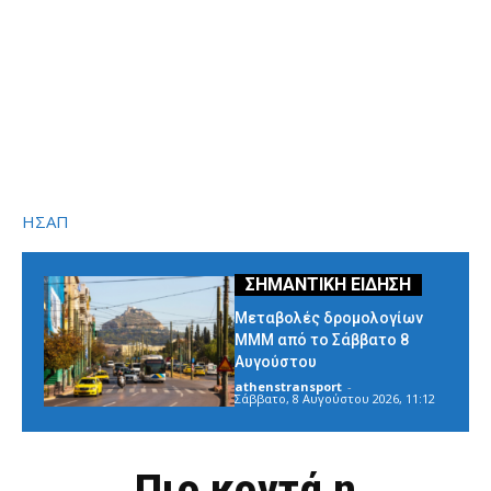
ΗΣΑΠ
Μεταβολές δρομολογίων
ΜΜΜ από το Σάββατο 8
Αυγούστου
athenstransport
-
Σάββατο, 8 Αυγούστου 2026, 11:12
Πιο κοντά η