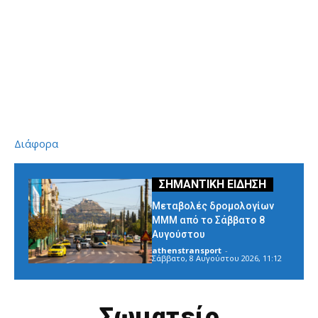
Διάφορα
Μεταβολές δρομολογίων
ΜΜΜ από το Σάββατο 8
Αυγούστου
athenstransport
-
Σάββατο, 8 Αυγούστου 2026, 11:12
Σωματείο