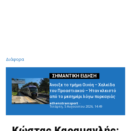
Διάφορα
Άνοιξε το τμήμα Οινόη – Χαλκίδα
του Προαστιακού – Ήταν κλειστό
από το μεσημέρι λόγω πυρκαγιάς
athenstransport
-
Τετάρτη, 5 Αυγούστου 2026, 14:49
Κώστας Καραμανλής: