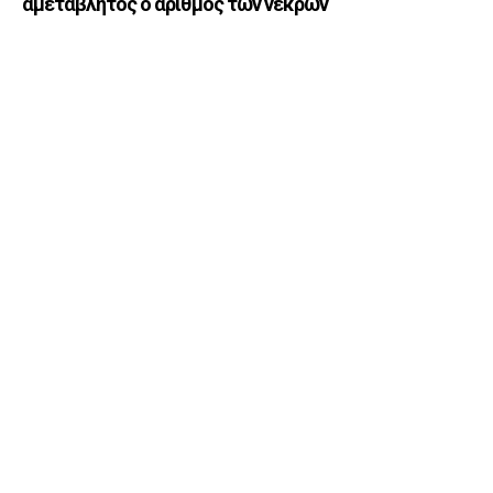
αμετάβλητος ο αριθμός των νεκρών