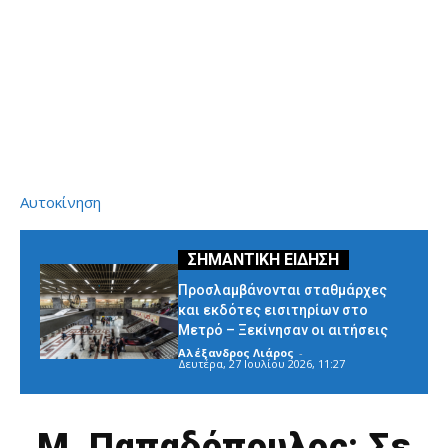
Αυτοκίνηση
Προσλαμβάνονται σταθμάρχες
και εκδότες εισιτηρίων στο
Μετρό – Ξεκίνησαν οι αιτήσεις
Αλέξανδρος Λιάρος
-
Δευτέρα, 27 Ιουλίου 2026, 11:27
Μ. Παπαδόπουλος: Σε