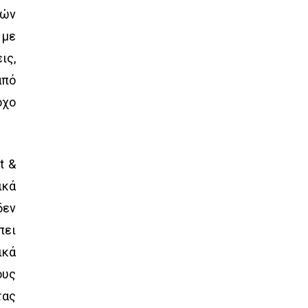
κών
 με
ις,
από
όχο
t &
ικά
δεν
πει
ικά
ους
τας