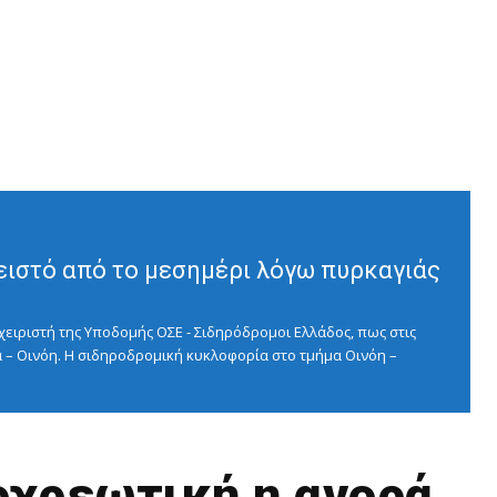
ειστό από το μεσημέρι λόγω πυρκαγιάς
ειριστή της Υποδομής ΟΣΕ - Σιδηρόδρομοι Ελλάδος, πως στις
 – Οινόη. Η σιδηροδρομική κυκλοφορία στο τμήμα Οινόη –
οχρεωτική η αγορά