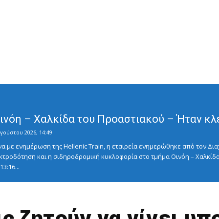
Οινόη – Χαλκίδα του Προαστιακού – Ήταν κλ
γούστου 2026, 14:49
με ενημέρωση της Hellenic Train, η εταιρεία ενημερώθηκε από τον Διαχ
κτροδότηση και η σιδηροδρομική κυκλοφορία στο τμήμα Οινόη – Χαλκίδα
3:16...
ς ζητούν να γίνει υπ