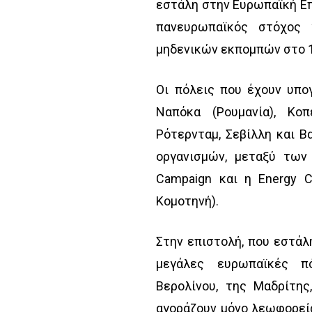
εστάλη στην Ευρωπαϊκή Επ
πανευρωπαϊκός στόχος
μηδενικών εκπομπών στο 1
Οι πόλεις που έχουν υπογ
Ναπόκα (Ρουμανία), Κοπ
Ρότερνταμ, Σεβίλλη και Β
οργανισμών, μεταξύ των 
Campaign και η Energy C
Κομοτηνή).
Στην επιστολή, που εστάλ
μεγάλες ευρωπαϊκές πό
Βερολίνου, της Μαδρίτης
αγοράζουν μόνο λεωφορεία