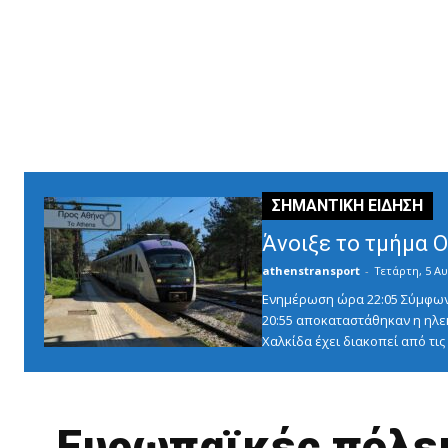
Άνοιξε το τμήμα 
athenstransport
-
Τετάρτη, 5 Αυ
Ενημέρωση ώρα 22:05 Σύμφωνα 
20:55 αποκαταστάθηκαν η ηλε
Χαλκίδα έχει διακοπεί από τις 1
Ευρωπαϊκές πόλει