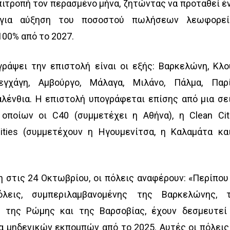
ιτροπή τον περασμένο μήνα, ζητώντας να προταθεί έ
 για αύξηση του ποσοστού πωλήσεων λεωφορε
00% από το 2027.
ράψει την επιστολή είναι οι εξής: Βαρκελώνη, Κλο
εγχάγη, Αμβούργο, Μάλαγα, Μιλάνο, Πάλμα, Παρί
αλένθια. Η επιστολή υπογράφεται επίσης από μια σε
οποίων οι C40 (συμμετέχει η Αθήνα), η Clean Cit
ities (συμμετέχουν η Ηγουμενίτσα, η Καλαμάτα κα
η στις 24 Οκτωβρίου, οι πόλεις αναφέρουν: «Περίπου
λεις, συμπεριλαμβανομένης της Βαρκελώνης, 
, της Ρώμης και της Βαρσοβίας, έχουν δεσμευτεί
 μηδενικών εκπομπών από το 2025. Αυτές οι πόλεις