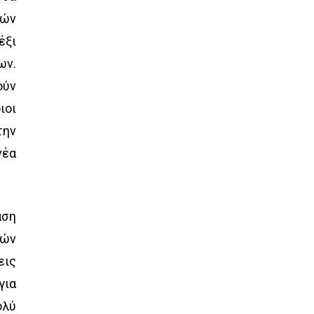
κών
έξι
ων.
ούν
ιοι
την
νέα
άση
πών
εις
για
ολύ