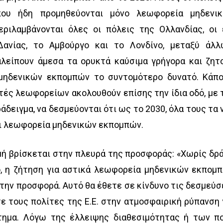
ου ήδη προμηθεύονται μόνο λεωφορεία μηδενι
ιλαμβάνονται όλες οι πόλεις της Ολλανδίας, οι 
Δανίας, το Αμβούργο και το Λονδίνο, μεταξύ άλλ
αλείπουν άμεσα τα ορυκτά καύσιμα γρήγορα και ζητ
μηδενικών εκπομπών το συντομότερο δυνατό. Κάπο
ές λεωφορείων ακολουθούν επίσης την ίδια οδό, με 
ράδειγμα, να δεσμεύονται ότι ως το 2030, όλα τους τα 
αι λεωφορεία μηδενικών εκπομπών.
μή βρίσκεται στην πλευρά της προσφοράς: «Χωρίς δρ
, η ζήτηση για αστικά λεωφορεία μηδενικών εκπομ
ε την προσφορά. Αυτό θα έθετε σε κίνδυνο τις δεσμεύσ
ε τους πολίτες της Ε.Ε. στην ατμοσφαιρική ρύπανση 
τημα. Λόγω της έλλειψης διαθεσιμότητας ή των π