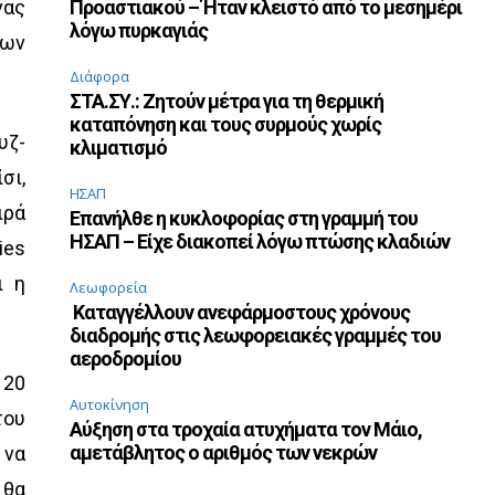
νας
Προαστιακού – Ήταν κλειστό από το μεσημέρι
λόγω πυρκαγιάς
ίων
Διάφορα
ΣΤΑ.ΣΥ.: Ζητούν μέτρα για τη θερμική
καταπόνηση και τους συρμούς χωρίς
υζ-
κλιματισμό
σι,
ΗΣΑΠ
ιρά
Επανήλθε η κυκλοφορίας στη γραμμή του
ΗΣΑΠ – Είχε διακοπεί λόγω πτώσης κλαδιών
ies
ι η
Λεωφορεία
Καταγγέλλουν ανεφάρμοστους χρόνους
διαδρομής στις λεωφορειακές γραμμές του
αεροδρομίου
 20
Αυτοκίνηση
του
Αύξηση στα τροχαία ατυχήματα τον Μάιο,
αμετάβλητος ο αριθμός των νεκρών
 να
 θα