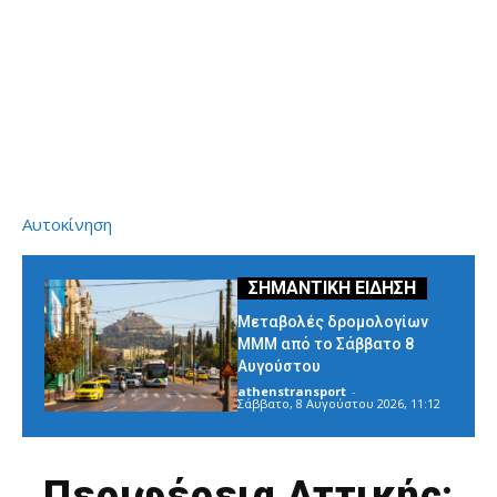
Αυτοκίνηση
Μεταβολές δρομολογίων
ΜΜΜ από το Σάββατο 8
Αυγούστου
athenstransport
-
Σάββατο, 8 Αυγούστου 2026, 11:12
Περιφέρεια Αττικής: