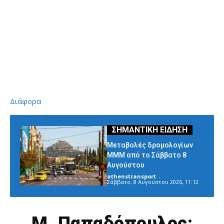
Διάφορα
Μεταβολές δρομολογίων
ΜΜΜ από το Σάββατο 8
Αυγούστου
athenstransport
-
Σάββατο, 8 Αυγούστου 2026, 11:12
Μ. Παπαδόπουλος: