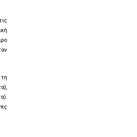
τις
ική
ιρο
ταν
 τη
α),
α).
νες