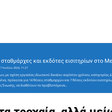
σταθμάρχες και εκδότες εισιτηρίων στο Μετ
7 Ιουλίου 2026, 11:27
ν, με σχέση εργασίας ιδιωτικού δικαίου αορίστου χρόνου, κατηγορίας Δ
ένα, πρόκειται για 14 θέσεις σταθμαρχών και 7 θέσεις εκδοτών εισιτηρίω
 Ένωσης, να διαθέτουν τα προβλεπόμενα...
τα τροχαία, αλλά μεί