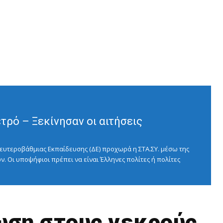
ρό – Ξεκίνησαν οι αιτήσεις
ευτεροβάθμιας Εκπαίδευσης (ΔΕ) προχωρά η ΣΤΑ.ΣΥ. μέσω της
ν. Οι υποψήφιοι πρέπει να είναι Έλληνες πολίτες ή πολίτες
ωση στους νεκρούς