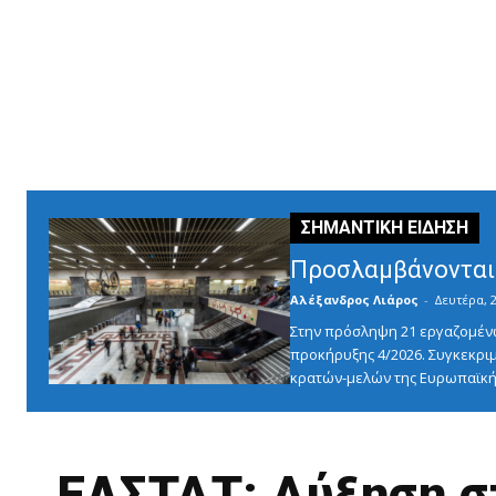
Προσλαμβάνονται 
Αλέξανδρος Λιάρος
-
Δευτέρα, 2
Στην πρόσληψη 21 εργαζομένω
προκήρυξης 4/2026. Συγκεκριμ
κρατών-μελών της Ευρωπαϊκής
ΕΛΣΤΑΤ: Αύξηση σ