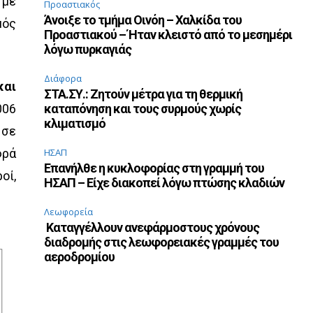
 με
Προαστιακός
Άνοιξε το τμήμα Οινόη – Χαλκίδα του
μός
Προαστιακού – Ήταν κλειστό από το μεσημέρι
λόγω πυρκαγιάς
Διάφορα
και
ΣΤΑ.ΣΥ.: Ζητούν μέτρα για τη θερμική
006
καταπόνηση και τους συρμούς χωρίς
κλιματισμό
 σε
φρά
ΗΣΑΠ
Επανήλθε η κυκλοφορίας στη γραμμή του
οί,
ΗΣΑΠ – Είχε διακοπεί λόγω πτώσης κλαδιών
Λεωφορεία
Καταγγέλλουν ανεφάρμοστους χρόνους
διαδρομής στις λεωφορειακές γραμμές του
αεροδρομίου