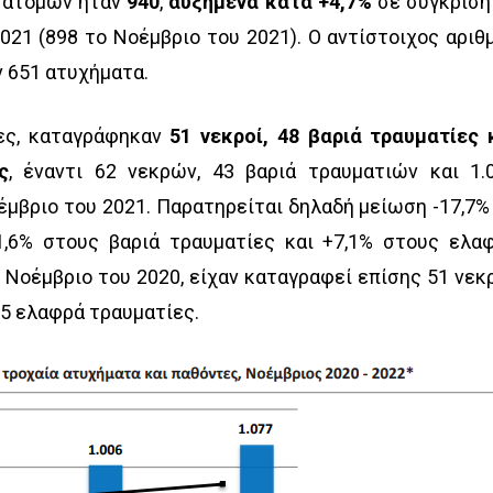
ό ατόμων ήταν
940
,
αυξημένα κατά +4,7%
σε σύγκριση
021 (898 το Νοέμβριο του 2021). Ο αντίστοιχος αριθ
ν 651 ατυχήματα.
ες, καταγράφηκαν
51 νεκροί, 48 βαριά τραυματίες 
ς
, έναντι 62 νεκρών, 43 βαριά τραυματιών και 1.
μβριο του 2021. Παρατηρείται δηλαδή μείωση -17,7%
1,6% στους βαριά τραυματίες και +7,1% στους ελα
ο Νοέμβριο του 2020, είχαν καταγραφεί επίσης 51 νεκρ
05 ελαφρά τραυματίες.