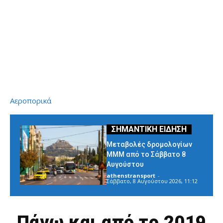
Αεροπορικά
Μεταβολές δρομολογίων
ΜΜΜ από το Σάββατο 8
Αυγούστου
athenstransport
-
Σάββατο, 8 Αυγούστου 2026, 11:12
Πάνω και από το 2019