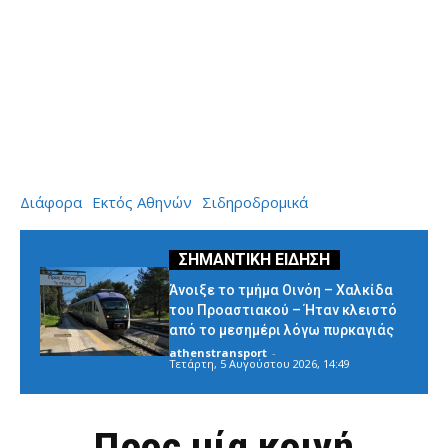
Διάφορα
Εκτός Αθηνών
Σιδηροδρομικά
Άνοιξε το τμήμα Οινόη – Χαλκίδα
του Προαστιακού – Ήταν κλειστό
από το μεσημέρι λόγω πυρκαγιάς
athenstransport
-
Τετάρτη, 5 Αυγούστου 2026, 14:49
Προς μία κοινή