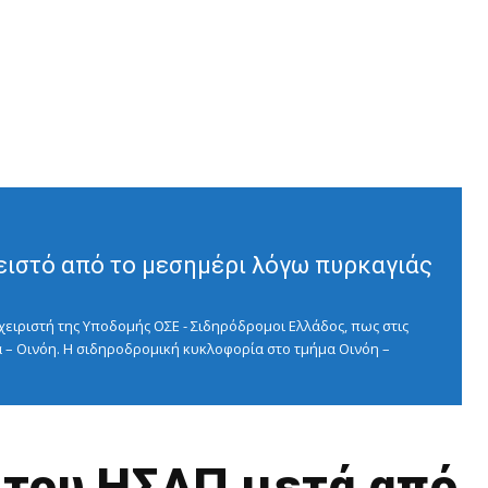
ειστό από το μεσημέρι λόγω πυρκαγιάς
ειριστή της Υποδομής ΟΣΕ - Σιδηρόδρομοι Ελλάδος, πως στις
 – Οινόη. Η σιδηροδρομική κυκλοφορία στο τμήμα Οινόη –
 του ΗΣΑΠ μετά από