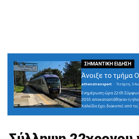
Άνοιξε το τμήμα 
athenstransport
-
Τετάρτη, 5 Αυ
Ενημέρωση ώρα 22:05 Σύμφωνα 
20:55 αποκαταστάθηκαν η ηλε
Χαλκίδα έχει διακοπεί από τις 1
Σύλληψη 22χρονου 