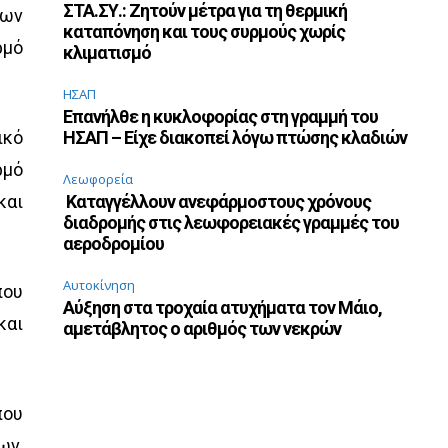
ΣΤΑ.ΣΥ.: Ζητούν μέτρα για τη θερμική
λων
καταπόνηση και τους συρμούς χωρίς
ρμό
κλιματισμό
ΗΣΑΠ
Επανήλθε η κυκλοφορίας στη γραμμή του
ικό
ΗΣΑΠ – Είχε διακοπεί λόγω πτώσης κλαδιών
ρμό
Λεωφορεία
και
Καταγγέλλουν ανεφάρμοστους χρόνους
διαδρομής στις λεωφορειακές γραμμές του
αεροδρομίου
Αυτοκίνηση
που
Αύξηση στα τροχαία ατυχήματα τον Μάιο,
και
αμετάβλητος ο αριθμός των νεκρών
που
ων,