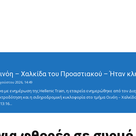
Οινόη – Χαλκίδα του Προαστιακού – Ήταν κλ
γούστου 2026, 14:49
με ενημέρωση της Hellenic Train, η εταιρεία ενημερώθηκε από τον Διαχ
κτροδότηση και η σιδηροδρομική κυκλοφορία στο τμήμα Οινόη – Χαλκίδα
3:16...
για φθορές σε συρμό