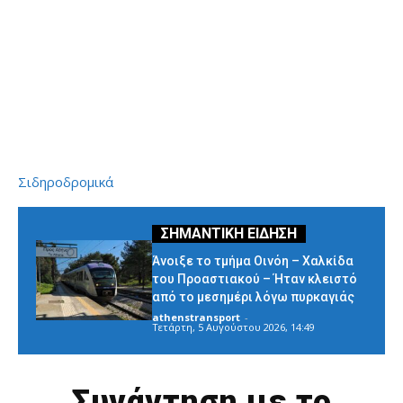
Σιδηροδρομικά
Άνοιξε το τμήμα Οινόη – Χαλκίδα
του Προαστιακού – Ήταν κλειστό
από το μεσημέρι λόγω πυρκαγιάς
athenstransport
-
Τετάρτη, 5 Αυγούστου 2026, 14:49
Συνάντηση με το