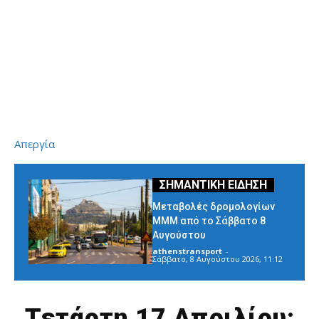
Απεργία
Μεταβολές δρομολογίων
ΜΜΜ από το Σάββατο 8
Αυγούστου
athenstransport
-
Σάββατο, 8 Αυγούστου 2026, 11:12
Τετάρτη 17 Απριλίου: