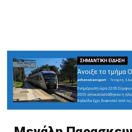
Άνοιξε το τμήμα 
athenstransport
-
Τετάρτη, 5 Αυ
Ενημέρωση ώρα 22:05 Σύμφωνα 
20:55 αποκαταστάθηκαν η ηλε
Χαλκίδα έχει διακοπεί από τις 1
Μεγάλη Παρασκευή 