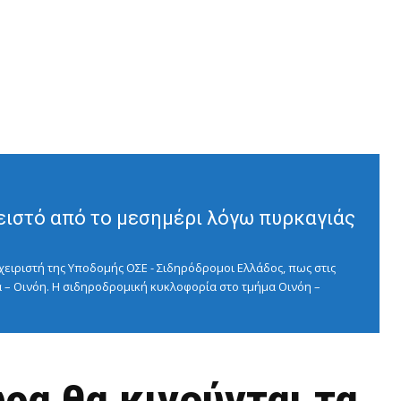
ειστό από το μεσημέρι λόγω πυρκαγιάς
ειριστή της Υποδομής ΟΣΕ - Σιδηρόδρομοι Ελλάδος, πως στις
 – Οινόη. Η σιδηροδρομική κυκλοφορία στο τμήμα Οινόη –
ρα θα κινούνται τα