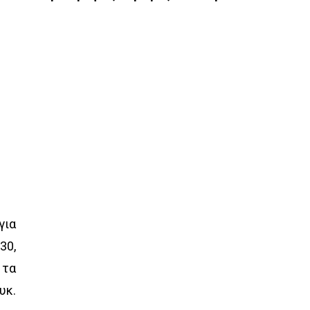
για
30,
 τα
υκ.