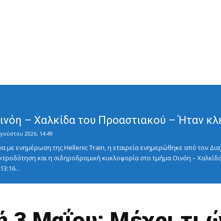
Οινόη – Χαλκίδα του Προαστιακού – Ήταν κλ
γούστου 2026, 14:49
με ενημέρωση της Hellenic Train, η εταιρεία ενημερώθηκε από τον Διαχ
κτροδότηση και η σιδηροδρομική κυκλοφορία στο τμήμα Οινόη – Χαλκίδα
3:16...
3 Μαΐου: Μέχρι τι ώ