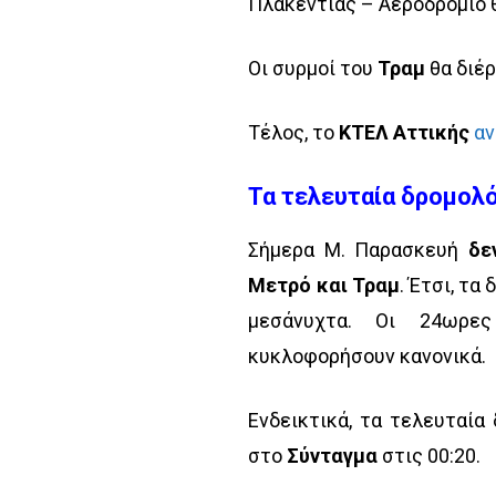
Πλακεντίας – Αεροδρόμιο θ
Οι συρμοί του
Τραμ
θα διέρ
Τέλος, το
ΚΤΕΛ Αττικής
αν
Τα τελευταία δρομολ
Σήμερα Μ. Παρασκευή
δε
Μετρό και Τραμ
. Έτσι, τ
μεσάνυχτα. Οι 24ωρε
κυκλοφορήσουν κανονικά.
Ενδεικτικά, τα τελευταί
στο
Σύνταγμα
στις 00:20.