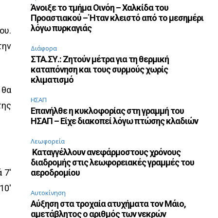
Άνοιξε το τμήμα Οινόη – Χαλκίδα του
Προαστιακού – Ήταν κλειστό από το μεσημέρι
λόγω πυρκαγιάς
ου.
την
Διάφορα
ΣΤΑ.ΣΥ.: Ζητούν μέτρα για τη θερμική
καταπόνηση και τους συρμούς χωρίς
κλιματισμό
 θα
ΗΣΑΠ
της
Επανήλθε η κυκλοφορίας στη γραμμή του
ΗΣΑΠ – Είχε διακοπεί λόγω πτώσης κλαδιών
Λεωφορεία
Καταγγέλλουν ανεφάρμοστους χρόνους
διαδρομής στις λεωφορειακές γραμμές του
 7′
αεροδρομίου
10′
Αυτοκίνηση
Αύξηση στα τροχαία ατυχήματα τον Μάιο,
αμετάβλητος ο αριθμός των νεκρών