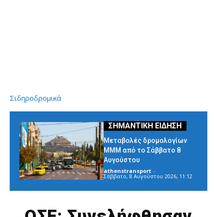
Σιδηροδρομικά
Μεταβολές δρομολογίων
ΜΜΜ από το Σάββατο 8
Αυγούστου
athenstransport
-
Σάββατο, 8 Αυγούστου 2026, 11:12
ΟΣΕ: Συνελήφθησαν