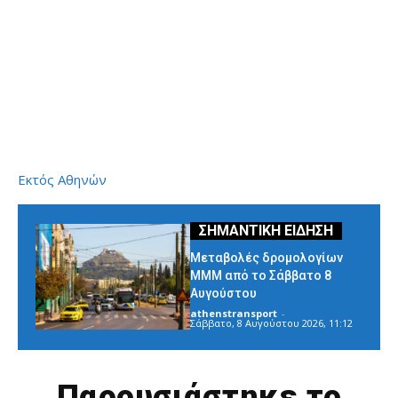
Εκτός Αθηνών
Μεταβολές δρομολογίων
ΜΜΜ από το Σάββατο 8
Αυγούστου
athenstransport
-
Σάββατο, 8 Αυγούστου 2026, 11:12
Παρουσιάστηκε το