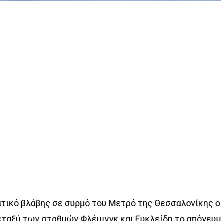
ατικό βλάβης σε συρμό του Μετρό της Θεσσαλονίκης ο
εταξύ των σταθμών Φλέμινγκ και Ευκλείδη το απόγευ