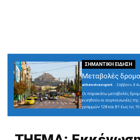
Μεταβολές δρομο
athenstransport
-
Σάββατο, 8 Α
Οι παρακάτω μεταβολές δρομο
κινηθούν οι συγκοινωνίες τη
γραμμών 128 και Β1 έως τις 1
THEMA: Εκκένωση 