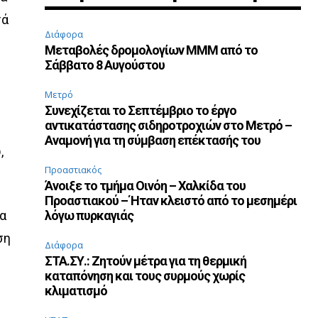
τά
Διάφορα
Μεταβολές δρομολογίων ΜΜΜ από το
Σάββατο 8 Αυγούστου
Μετρό
η
Συνεχίζεται το Σεπτέμβριο το έργο
αντικατάστασης σιδηροτροχιών στο Μετρό –
Αναμονή για τη σύμβαση επέκτασής του
,
Προαστιακός
Άνοιξε το τμήμα Οινόη – Χαλκίδα του
Προαστιακού – Ήταν κλειστό από το μεσημέρι
να
λόγω πυρκαγιάς
ση
Διάφορα
ΣΤΑ.ΣΥ.: Ζητούν μέτρα για τη θερμική
καταπόνηση και τους συρμούς χωρίς
κλιματισμό