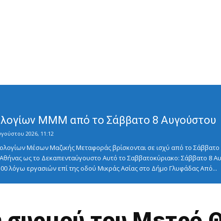
λογίων ΜΜΜ από το Σάββατο 8 Αυγούστου
υγούστου 2026, 11:12
λογίων Μέσων Μαζικής Μεταφοράς βρίσκονται σε ισχύ από το Σάββατο 8
ς Αθήνας ως το Δεκαπενταύγουστο Αυτό το Σαββατοκύριακο: Σάββατο 8
5:00 λόγω εργασιών επί της οδού Μικράς Ασίας στο Δήμο Γλυφάδας Από...
συρμού του Μετρό 