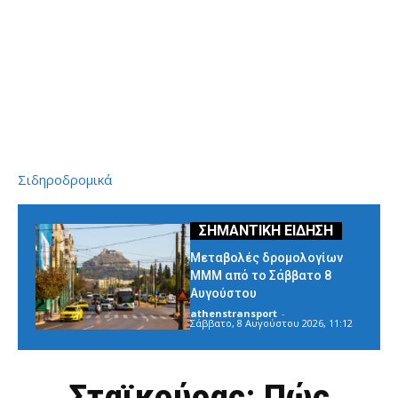
Σιδηροδρομικά
Μεταβολές δρομολογίων
ΜΜΜ από το Σάββατο 8
Αυγούστου
athenstransport
-
Σάββατο, 8 Αυγούστου 2026, 11:12
Σταϊκούρας: Πώς