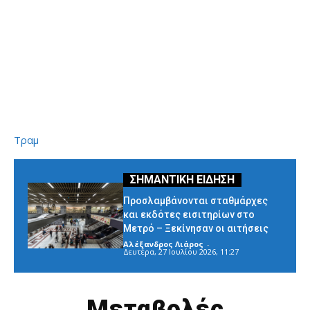
Τραμ
Προσλαμβάνονται σταθμάρχες
και εκδότες εισιτηρίων στο
Μετρό – Ξεκίνησαν οι αιτήσεις
Αλέξανδρος Λιάρος
-
Δευτέρα, 27 Ιουλίου 2026, 11:27
Μεταβολές