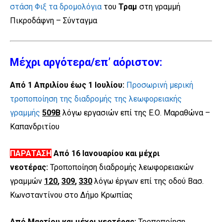
στάση Φιξ τα δρομολόγια
του
Τραμ
στη γραμμή
Πικροδάφνη – Σύνταγμα
Μέχρι αργότερα/επ’ αόριστον:
Από 1 Απριλίου έως 1 Ιουλίου:
Προσωρινή μερική
τροποποίηση της διαδρομής της λεωφορειακής
γραμμής
509Β
λόγω εργασιών επί της Ε.Ο. Μαραθώνα –
Καπανδριτίου
ΠΑΡΑΤΑΣΗ
Από 16 Ιανουαρίου και μέχρι
νεοτέρας:
Τροποποίηση διαδρομής λεωφορειακών
γραμμών
120
,
309
,
330
λόγω έργων επί της οδού Βασ.
Κωνσταντίνου στο Δήμο Κρωπίας
Από Μαρτίου και μέχρι νεοτέρας:
Τροποποίηση