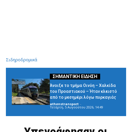
Σιδηροδρομικά
Άνοιξε το τμήμα Οινόη – Χαλκίδα
του Προαστιακού – Ήταν κλειστό
από το μεσημέρι λόγω πυρκαγιάς
athenstransport
-
Τετάρτη, 5 Αυγούστου 2026, 14:49
Υπεγράφησαν οι