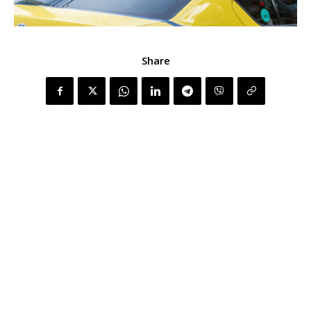
Share