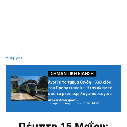
Απεργία
Άνοιξε το τμήμα Οινόη – Χαλκίδα
του Προαστιακού – Ήταν κλειστό
από το μεσημέρι λόγω πυρκαγιάς
athenstransport
-
Τετάρτη, 5 Αυγούστου 2026, 14:49
Πέμπτη 15 Μαΐου: