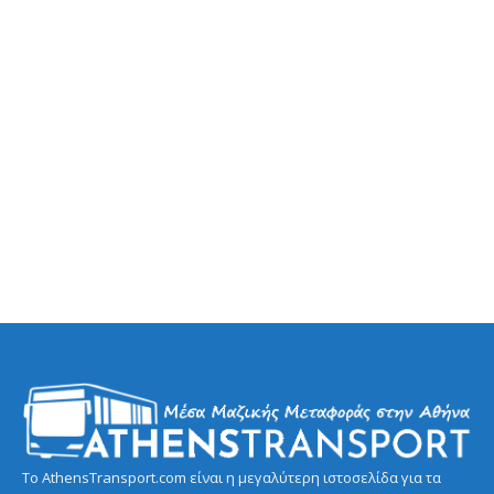
Το AthensTransport.com είναι η μεγαλύτερη ιστοσελίδα για τα