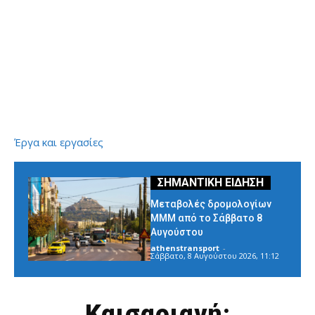
Έργα και εργασίες
Μεταβολές δρομολογίων
ΜΜΜ από το Σάββατο 8
Αυγούστου
athenstransport
-
Σάββατο, 8 Αυγούστου 2026, 11:12
Καισαριανή: