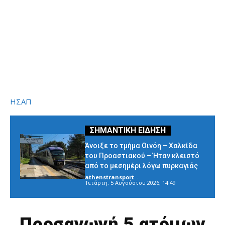
ΗΣΑΠ
Άνοιξε το τμήμα Οινόη – Χαλκίδα
του Προαστιακού – Ήταν κλειστό
από το μεσημέρι λόγω πυρκαγιάς
athenstransport
-
Τετάρτη, 5 Αυγούστου 2026, 14:49
Προσαγωγή 5 ατόμων