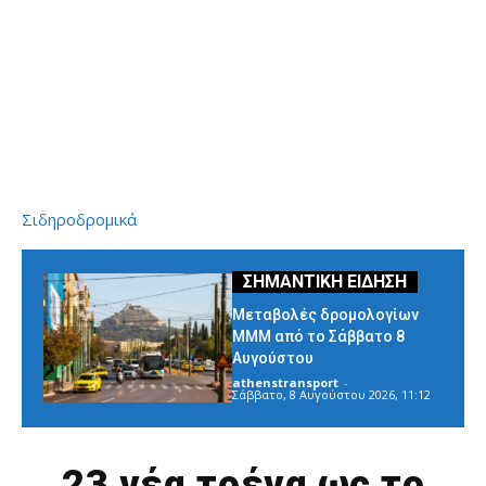
Σιδηροδρομικά
Μεταβολές δρομολογίων
ΜΜΜ από το Σάββατο 8
Αυγούστου
athenstransport
-
Σάββατο, 8 Αυγούστου 2026, 11:12
23 νέα τρένα ως το