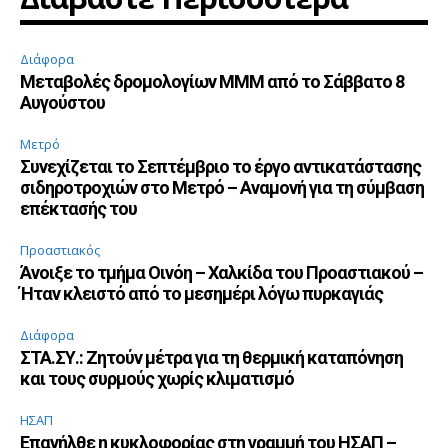
Διάφορα
Μεταβολές δρομολογίων ΜΜΜ από το Σάββατο 8
Αυγούστου
Μετρό
Συνεχίζεται το Σεπτέμβριο το έργο αντικατάστασης
σιδηροτροχιών στο Μετρό – Αναμονή για τη σύμβαση
επέκτασής του
Προαστιακός
Άνοιξε το τμήμα Οινόη – Χαλκίδα του Προαστιακού –
Ήταν κλειστό από το μεσημέρι λόγω πυρκαγιάς
Διάφορα
ΣΤΑ.ΣΥ.: Ζητούν μέτρα για τη θερμική καταπόνηση
και τους συρμούς χωρίς κλιματισμό
ΗΣΑΠ
Επανήλθε η κυκλοφορίας στη γραμμή του ΗΣΑΠ –