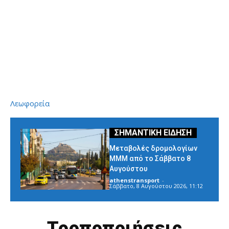
Λεωφορεία
Μεταβολές δρομολογίων
ΜΜΜ από το Σάββατο 8
Αυγούστου
athenstransport
-
Σάββατο, 8 Αυγούστου 2026, 11:12
Τροποποιήσεις