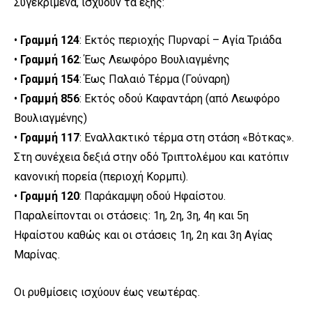
Συγεκριμένα, ισχύουν τα εξής:
•
Γραμμή 124
: Εκτός περιοχής Πυρναρί – Αγία Τριάδα
•
Γραμμή 162
: Έως Λεωφόρο Βουλιαγμένης
•
Γραμμή 154
: Έως Παλαιό Τέρμα (Γούναρη)
•
Γραμμή 856
: Εκτός οδού Καφαντάρη (από Λεωφόρο
Βουλιαγμένης)
•
Γραμμή 117
: Εναλλακτικό τέρμα στη στάση «Βότκας».
Στη συνέχεια δεξιά στην οδό Τριπτολέμου και κατόπιν
κανονική πορεία (περιοχή Κορμπι).
•
Γραμμή 120
: Παράκαμψη οδού Ηφαίστου.
Παραλείπονται οι στάσεις: 1η, 2η, 3η, 4η και 5η
Ηφαίστου καθώς και οι στάσεις 1η, 2η και 3η Αγίας
Μαρίνας.
Οι ρυθμίσεις ισχύουν έως νεωτέρας.