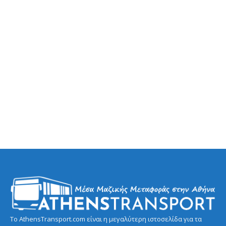
Το AthensTransport.com είναι η μεγαλύτερη ιστοσελίδα για τα