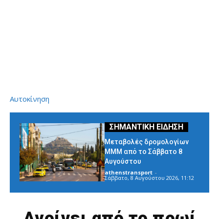
Αυτοκίνηση
Μεταβολές δρομολογίων
ΜΜΜ από το Σάββατο 8
Αυγούστου
athenstransport
-
Σάββατο, 8 Αυγούστου 2026, 11:12
Ανοίγει από το πρωί