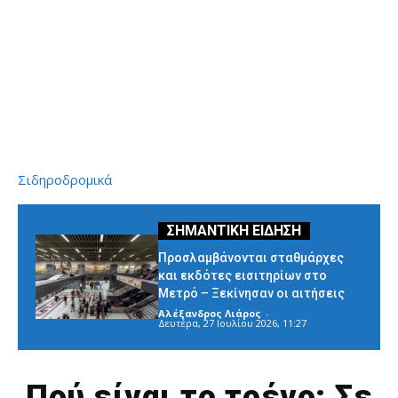
Σιδηροδρομικά
Προσλαμβάνονται σταθμάρχες
και εκδότες εισιτηρίων στο
Μετρό – Ξεκίνησαν οι αιτήσεις
Αλέξανδρος Λιάρος
-
Δευτέρα, 27 Ιουλίου 2026, 11:27
Πού είναι το τρένο; Σε