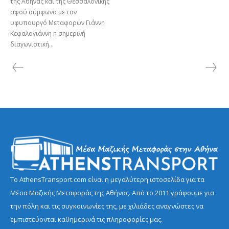
της Αθήνας και της Θεσσαλονίκης
αφού σύμφωνα με τον
υφυπουργό Μεταφορών Γιάννη
Κεφαλογιάννη η σημερινή
διαγωνιστική...
Το AthensTransport.com είναι η μεγαλύτερη ιστοσελίδα για τα
Μέσα Μαζικής Μεταφοράς της Αθήνας. Από το 2011 γράφουμε για
την πόλη και τις συγκοινωνίες της, με χιλιάδες αναγνώστες να
εμπιστεύονται καθημερινά τις πληροφορίες μας.