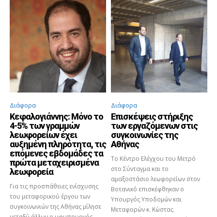
Διάφορα
Διάφορα
Κεφαλογιάννης: Μόνο το
Επισκέψεις στήριξης
4-5% των γραμμών
των εργαζόμενων στις
λεωφορείων έχει
συγκοινωνίες της
αυξημένη πληρότητα, τις
Αθήνας
επόμενες εβδομάδες τα
Το Κέντρο Ελέγχου του Μετρό
πρώτα μεταχειρισμένα
στο Σύνταγμα και το
λεωφορεία
αμαξοστάσιο λεωφορείων στον
Για τις προσπάθειες ενίσχυσης
Βοτανικό επισκέφθηκαν ο
του μεταφορικού έργου των
Υπουργός Υποδομών και
συγκοινωνιών της Αθήνας μίλησε
Μεταφορών κ. Κώστας
μεταξύ άλλων ο υφυπουργός