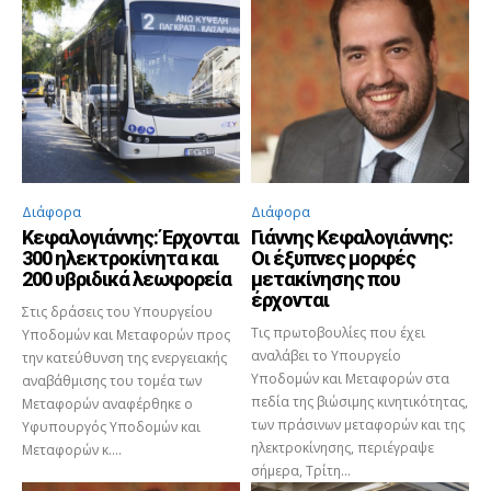
Διάφορα
Διάφορα
Κεφαλογιάννης: Έρχονται
Γιάννης Κεφαλογιάννης:
300 ηλεκτροκίνητα και
Οι έξυπνες μορφές
200 υβριδικά λεωφορεία
μετακίνησης που
έρχονται
Στις δράσεις του Υπουργείου
Τις πρωτοβουλίες που έχει
Υποδομών και Μεταφορών προς
αναλάβει το Υπουργείο
την κατεύθυνση της ενεργειακής
Υποδομών και Μεταφορών στα
αναβάθμισης του τομέα των
πεδία της βιώσιμης κινητικότητας,
Μεταφορών αναφέρθηκε ο
των πράσινων μεταφορών και της
Υφυπουργός Υποδομών και
ηλεκτροκίνησης, περιέγραψε
Μεταφορών κ....
σήμερα, Τρίτη...