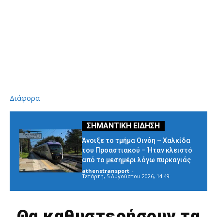
Διάφορα
Άνοιξε το τμήμα Οινόη – Χαλκίδα
του Προαστιακού – Ήταν κλειστό
από το μεσημέρι λόγω πυρκαγιάς
athenstransport
-
Τετάρτη, 5 Αυγούστου 2026, 14:49
Θα καθυστερήσουν τα