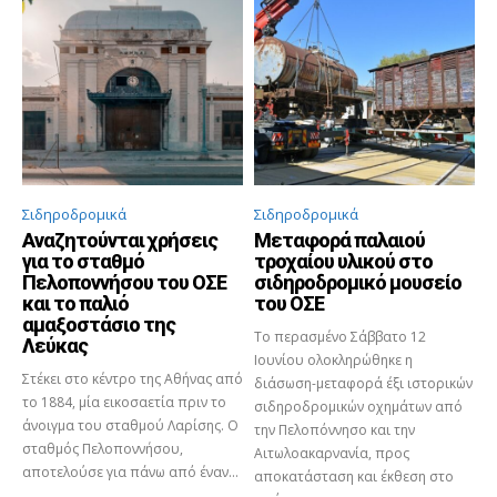
Σιδηροδρομικά
Σιδηροδρομικά
Αναζητούνται χρήσεις
Μεταφορά παλαιού
για το σταθμό
τροχαίου υλικού στο
Πελοποννήσου του ΟΣΕ
σιδηροδρομικό μουσείο
και το παλιό
του ΟΣΕ
αμαξοστάσιο της
Το περασμένο Σάββατο 12
Λεύκας
Ιουνίου ολοκληρώθηκε η
Στέκει στο κέντρο της Αθήνας από
διάσωση-μεταφορά έξι ιστορικών
το 1884, μία εικοσαετία πριν το
σιδηροδρομικών οχημάτων από
άνοιγμα του σταθμού Λαρίσης. Ο
την Πελοπόννησο και την
σταθμός Πελοποννήσου,
Αιτωλοακαρνανία, προς
αποτελούσε για πάνω από έναν...
αποκατάσταση και έκθεση στο