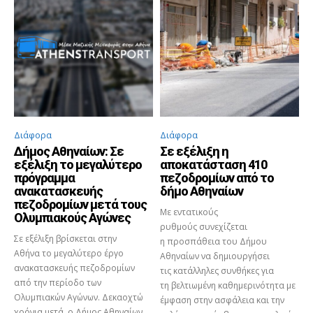
Διάφορα
Διάφορα
Δήμος Αθηναίων: Σε
Σε εξέλιξη η
εξέλιξη το μεγαλύτερο
αποκατάσταση 410
πρόγραμμα
πεζοδρομίων από το
ανακατασκευής
δήμο Αθηναίων
πεζοδρομίων μετά τους
Με εντατικούς
Ολυμπιακούς Αγώνες
ρυθμούς συνεχίζεται
Σε εξέλιξη βρίσκεται στην
η προσπάθεια του Δήμου
Αθήνα το μεγαλύτερο έργο
Αθηναίων να δημιουργήσει
ανακατασκευής πεζοδρομίων
τις κατάλληλες συνθήκες για
από την περίοδο των
τη βελτιωμένη καθημερινότητα με
Ολυμπιακών Αγώνων. Δεκαοχτώ
έμφαση στην ασφάλεια και την
χρόνια μετά, ο Δήμος Αθηναίων