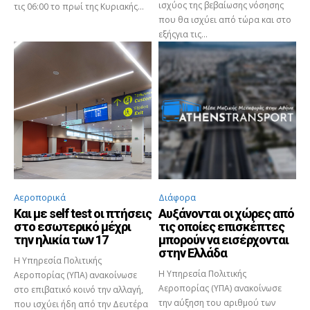
ισχύος της βεβαίωσης νόσησης
τις 06:00 το πρωί της Κυριακής...
που θα ισχύει από τώρα και στο
εξήςγια τις...
Αεροπορικά
Διάφορα
Και με self test οι πτήσεις
Αυξάνονται οι χώρες από
στο εσωτερικό μέχρι
τις οποίες επισκέπτες
την ηλικία των 17
μπορούν να εισέρχονται
στην Ελλάδα
Η Υπηρεσία Πολιτικής
Η Υπηρεσία Πολιτικής
Αεροπορίας (ΥΠΑ) ανακοίνωσε
Αεροπορίας (ΥΠΑ) ανακοίνωσε
στο επιβατικό κοινό την αλλαγή,
την αύξηση του αριθμού των
που ισχύει ήδη από την Δευτέρα