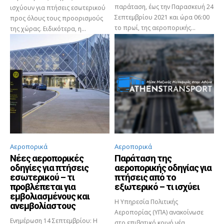
παράταση, έως την Παρασκευή 24
ισχύουν για πτήσεις εσωτερικού
Σεπτεμβρίου 2021 και ώρα 06:00
προς όλους τους προορισμούς
το πρωί, της αεροπορικής...
της χώρας. Ειδικότερα, η...
Αεροπορικά
Αεροπορικά
Νέες αεροπορικές
Παράταση της
οδηγίες για πτήσεις
αεροπορικής οδηγίας για
εσωτερικού – τι
πτήσεις από το
προβλέπεται για
εξωτερικό – τι ισχύει
εμβολιασμένους και
Η Υπηρεσία Πολιτικής
ανεμβολίαστους
Αεροπορίας (ΥΠΑ) ανακοίνωσε
Ενημέρωση 14 Σεπτεμβρίου: Η
στο επιβατικό κοινό νέα