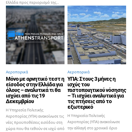
Ελλάδα προς περιορισμό της...
Αεροπορικά
Αεροπορικά
Μόνο με αρνητικό τεστ η
ΥΠΑ: Στους 3 μήνες η
είσοδος στην Ελλάδα για
ισχύς του
όλους – αναλυτικά τι θα
πιστοποιητικού νόσησης
ισχύει από τις 19
– Τι ισχύει αναλυτικά για
Δεκεμβρίου
τις πτήσεις από το
εξωτερικό
Η Υπηρεσία Πολιτικής
Η Υπηρεσία Πολιτικής
Αεροπορίας (ΥΠΑ) ανακοίνωσε τις
Αεροπορίας (ΥΠΑ) ανακοίνωσε
νέες προϋποθέσεις εισόδου στη
την αλλαγή στο χρονικό όριο
χώρα που θα τεθούν σε ισχύ από