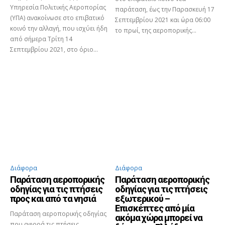
Υπηρεσία Πολιτικής Αεροπορίας
παράταση, έως την Παρασκευή 17
(ΥΠΑ) ανακοίνωσε στο επιβατικό
Σεπτεμβρίου 2021 και ώρα 06:00
κοινό την αλλαγή, που ισχύει ήδη
το πρωί, της αεροπορικής...
από σήμερα Τρίτη 14
Σεπτεμβρίου 2021, στο όριο...
Διάφορα
Διάφορα
Παράταση αεροπορικής
Παράταση αεροπορικής
οδηγίας για τις πτήσεις
οδηγίας για τις πτήσεις
προς και από τα νησιά
εξωτερικού –
Επισκέπτες από μία
Παράταση αεροπορικής οδηγίας
ακόμα χώρα μπορεί να
που αφορά τις πτήσεις