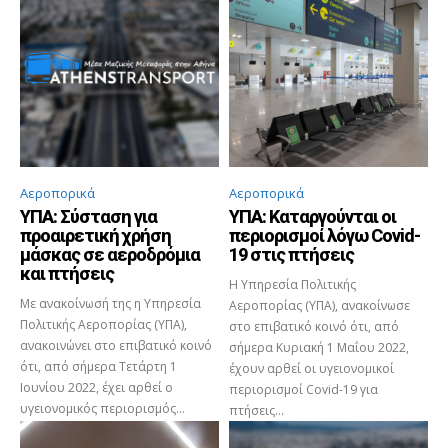
Αεροπορικά
Αεροπορικά
ΥΠΑ: Σύσταση για
ΥΠΑ: Καταργούνται οι
προαιρετική χρήση
περιορισμοί λόγω Covid-
μάσκας σε αεροδρόμια
19 στις πτήσεις
και πτήσεις
Η Υπηρεσία Πολιτικής
Με ανακοίνωσή της η Υπηρεσία
Αεροπορίας (ΥΠΑ), ανακοίνωσε
Πολιτικής Αεροπορίας (ΥΠΑ),
στο επιβατικό κοινό ότι, από
ανακοινώνει στο επιβατικό κοινό
σήμερα Κυριακή 1 Μαΐου 2022,
ότι, από σήμερα Τετάρτη 1
έχουν αρθεί οι υγειονομικοί
Ιουνίου 2022, έχει αρθεί ο
περιορισμοί Covid-19 για
υγειονομικός περιορισμός...
πτήσεις...