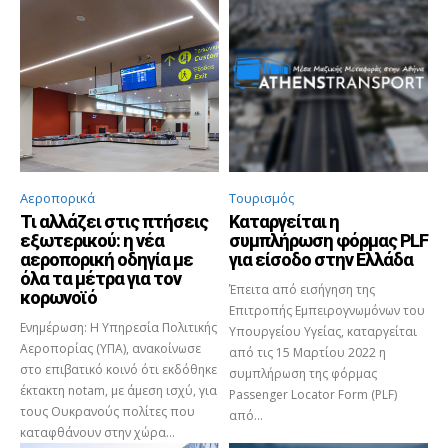
Αεροπορικά
Τουρισμός
Τι αλλάζει στις πτήσεις
Καταργείται η
εξωτερικού: η νέα
συμπλήρωση φόρμας PLF
αεροπορική οδηγία με
για είσοδο στην Ελλάδα
όλα τα μέτρα για τον
Έπειτα από εισήγηση της
κορωνοϊό
Επιτροπής Εμπειρογνωμόνων του
Ενημέρωση: Η Υπηρεσία Πολιτικής
Υπουργείου Υγείας, καταργείται
Αεροπορίας (ΥΠΑ), ανακοίνωσε
από τις 15 Μαρτίου 2022 η
στο επιβατικό κοινό ότι εκδόθηκε
συμπλήρωση της φόρμας
έκτακτη notam, με άμεση ισχύ, για
Passenger Locator Form (PLF)
τους Ουκρανούς πολίτες που
από...
καταφθάνουν στην χώρα...