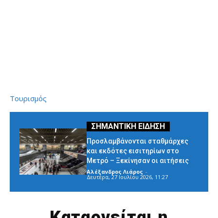
Τουρισμός
Προσλαμβάνονται σταθμάρχες
και εκδότες εισιτηρίων στο
Μετρό – Ξεκίνησαν οι αιτήσεις
Αλέξανδρος Λιάρος
-
Δευτέρα, 27 Ιουλίου 2026, 11:27
Καταργείται η