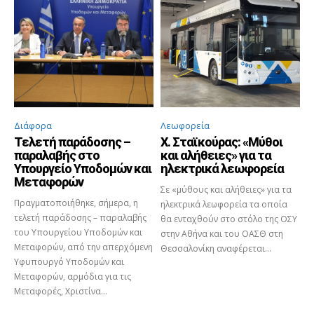
Διάφορα
Λεωφορεία
Τελετή παράδοσης –
X. Σταϊκούρας: «Μύθοι
παραλαβής στο
και αλήθειες» για τα
Υπουργείο Υποδομών και
ηλεκτρικά λεωφορεία
Μεταφορών
Σε «μύθους και αλήθειες» για τα
Πραγματοποιήθηκε, σήμερα, η
ηλεκτρικά λεωφορεία τα οποία
τελετή παράδοσης – παραλαβής
θα ενταχθούν στο στόλο της ΟΣΥ
του Υπουργείου Υποδομών και
στην Αθήνα και του ΟΑΣΘ στη
Μεταφορών, από την απερχόμενη
Θεσσαλονίκη αναφέρεται...
Υφυπουργό Υποδομών και
Μεταφορών, αρμόδια για τις
Μεταφορές, Χριστίνα...