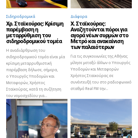
Σιδηροδρομικά
Διάφορα
Χρ. Σταϊκούρας: Κρίσιμη
Χ. Σταϊκούρας:
παρέμβαση η
Αναζητούνται πόροι για
μεταρρύθμιση του
αγορά νέων συρμών στο
σιδηροδρομικού τομέα
Μετρό και ανακαίνιση
των παλαιότερων
Η αναδιάρθρωση του
Για τις συγκοινωνίες της Αθήνας
σιδηροδρομικού τομέα είναι μία
μίλησε μεταξύ άλλων ο Υπουργός
κρίσιμη μεταρρυθμιστική
Υποδομών και Μεταφορών
παρέμβαση δήλωσε, σήμερα,
Χρήστος Σταϊκούρας σε
ο Υπουργός Υποδομών και
συνέντευξή του στο ραδιοφωνικό
Μεταφορών, Χρήστος
σταθμό Real FM την...
Σταϊκούρας, κατά τη συζήτηση
του νομοσχεδίου για...