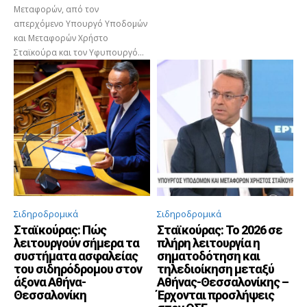
Μεταφορών, από τον
απερχόμενο Υπουργό Υποδομών
και Μεταφορών Χρήστο
Σταϊκούρα και τον Υφυπουργό...
Σιδηροδρομικά
Σιδηροδρομικά
Σταϊκούρας: Πώς
Σταϊκούρας: Το 2026 σε
λειτουργούν σήμερα τα
πλήρη λειτουργία η
συστήματα ασφαλείας
σηματοδότηση και
του σιδηρόδρομου στον
τηλεδιοίκηση μεταξύ
άξονα Αθήνα-
Αθήνας-Θεσσαλονίκης –
Θεσσαλονίκη
Έρχονται προσλήψεις