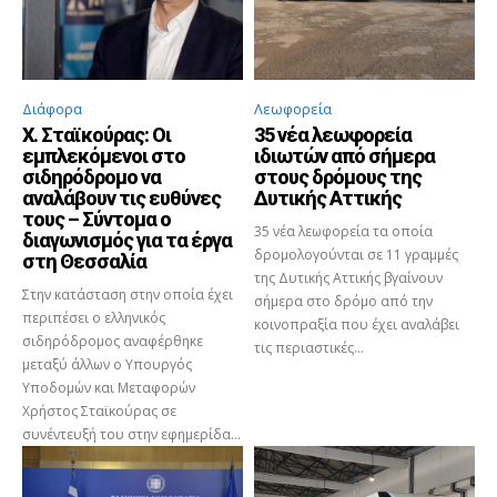
Διάφορα
Λεωφορεία
Χ. Σταϊκούρας: Οι
35 νέα λεωφορεία
εμπλεκόμενοι στο
ιδιωτών από σήμερα
σιδηρόδρομο να
στους δρόμους της
αναλάβουν τις ευθύνες
Δυτικής Αττικής
τους – Σύντομα ο
35 νέα λεωφορεία τα οποία
διαγωνισμός για τα έργα
δρομολογούνται σε 11 γραμμές
στη Θεσσαλία
της Δυτικής Αττικής βγαίνουν
Στην κατάσταση στην οποία έχει
σήμερα στο δρόμο από την
περιπέσει ο ελληνικός
κοινοπραξία που έχει αναλάβει
σιδηρόδρομος αναφέρθηκε
τις περιαστικές...
μεταξύ άλλων ο Υπουργός
Υποδομών και Μεταφορών
Χρήστος Σταϊκούρας σε
συνέντευξή του στην εφημερίδα...