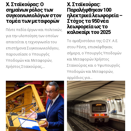
Χ. Σταϊκούρας: Ο
Χ. Σταϊκούρας:
σημαίνων ρόλος των
Παραλήφθηκαν 100
συγκοινωνιολόγων στον
ηλεκτρικά λεωφορεία –
τομέα των μεταφορών
Στόχος τα 950 νέα
λεωφορεία ως το
Πέντε πεδία έργων και πολιτικών,
καλοκαίρι του 2025
για την υλοποίηση των οποίων
Το αμαξοστάσιο της Ο.ΣΥ. Α.Ε.
απαιτείται η τεχνογνωσία του
στου Ρέντη, επισκέφθηκαν,
επιστήμονα Συγκοινωνιολόγου,
σήμερα, ο Υπουργός Υποδομών
παρουσίασε ο Υπουργός
και Μεταφορών Χρήστος
Υποδομών και Μεταφορών,
Σταϊκούρας και ο Υφυπουργός
Χρήστος Σταϊκούρας,...
Υποδομών και Μεταφορών,
αρμόδιος για...