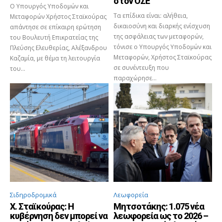
στον ΟΣΕ
Ο Υπουργός Υποδομών και
Τα επίδικα είναι: αλήθεια,
Μεταφορών Χρήστος Σταϊκούρας
δικαιοσύνη και διαρκής ενίσχυση
απάντησε σε επίκαιρη ερώτηση
της ασφάλειας των μεταφορών,
του Βουλευτή Επικρατείας της
τόνισε ο Υπουργός Υποδομών και
Πλεύσης Ελευθερίας, Αλέξανδρου
Μεταφορών, Χρήστος Σταϊκούρας
Καζαμία, με θέμα τη λειτουργία
σε συνέντευξη που
του...
παραχώρησε...
Σιδηροδρομικά
Λεωφορεία
Χ. Σταϊκούρας: Η
Μητσοτάκης: 1.075 νέα
κυβέρνηση δεν μπορεί να
λεωφορεία ως το 2026 –