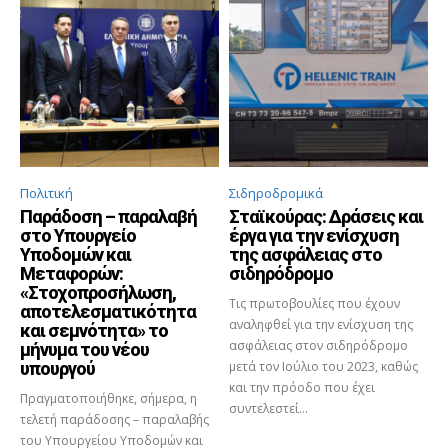
Πολιτική
Σιδηροδρομικά
Παράδοση – παραλαβή
Σταϊκούρας: Δράσεις και
στο Υπουργείο
έργα για την ενίσχυση
Υποδομών και
της ασφάλειας στο
Μεταφορών:
σιδηρόδρομο
«Στοχοπροσήλωση,
Τις πρωτοβουλίες που έχουν
αποτελεσματικότητα
αναληφθεί για την ενίσχυση της
και σεμνότητα» το
ασφάλειας στον σιδηρόδρομο
μήνυμα του νέου
υπουργού
μετά τον Ιούλιο του 2023, καθώς
και την πρόοδο που έχει
Πραγματοποιήθηκε, σήμερα, η
συντελεστεί...
τελετή παράδοσης – παραλαβής
του Υπουργείου Υποδομών και