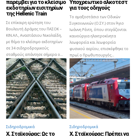
παρέμβει για το κλείσιμο
Υποχρεωτικό αλκοτέστ
εκδοτηρίων εισιτηρίων
για τους οδηγούς
της Hellenic Train
Το αμαξοστάσιο των Οδικών
Σε επίκαιρη ερώτηση του
Συγκοινωνιών (Ο.ΣΥ.) στον Άγιο
Βουλευτή Δράμας του ΠΑΣΟΚ –
Ιωάννη Ρέντη, όπου στεγάζονται
ΚΙΝ.ΑΛ., Αναστάσιου Νικολαΐδη,
καινούργια ηλεκτροκίνητα
με θέμα το κλείσιμο εκδοτηρίων
λεωφορεία και λεωφορεία
σε 34 σιδηροδρομικούς
φυσικού αερίου, επισκέφθηκε το
σταθμούς απάντησε σήμερα ο...
πρωί ο Πρωθυπουργός...
Σιδηροδρομικά
Σιδηροδρομικά
Χ. Σταϊκούρας: Ως το
Χ. Σταϊκούρας: Πρέπει να