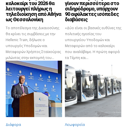
καλοκαίρι του 2026 θα
γίνουν περισσότερα στο
λειτουργεί πλήρως η
σιδηρόδρομο, υπάρχουν
τηλεδιοίκηση από Αθήνα
90 αφύλακτες ισόπεδες
ως Θεσσαλονίκη
διαβάσεις
Το αποτέλεσμα της Δικαιοσύνης
«Δύο είναι οι βασικές ευθύνες της
θα κρίνει τις συμβάσεις με την
πολιτικής ηγεσίας του
Hellenic Train, δήλωσε ο
υπουργείου Υποδομών και
υπουργός Υποδομών και
Μεταφορών από το καλοκαίρι
Μεταφορών Χρήστος Σταϊκούρας
που αναλάβαμε. Η πρώτη αφορά
μιλώντας στην εκπομπή του...
τα Τέμπη και...
Διάφορα
Λεωφορεία