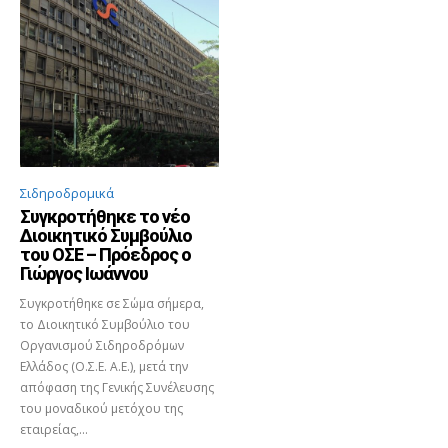
Σιδηροδρομικά
Συγκροτήθηκε το νέο
Διοικητικό Συμβούλιο
του ΟΣΕ – Πρόεδρος ο
Γιώργος Ιωάννου
Συγκροτήθηκε σε Σώμα σήμερα,
το Διοικητικό Συμβούλιο του
Οργανισμού Σιδηροδρόμων
Ελλάδος (Ο.Σ.Ε. Α.Ε.), μετά την
απόφαση της Γενικής Συνέλευσης
του μοναδικού μετόχου της
εταιρείας,...