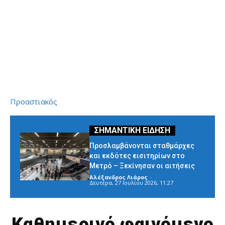
Προαστιακός
Προσλαμβάνονται σταθμάρχες
και εκδότες εισιτηρίων στο
Μετρό – Ξεκίνησαν οι αιτήσεις
Αλέξανδρος Λιάρος
-
Δευτέρα, 27 Ιουλίου 2026, 11:27
Καθημερινό φαινόμενο