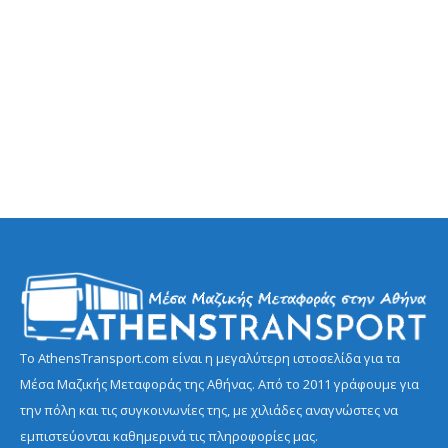
Το AthensTransport.com είναι η μεγαλύτερη ιστοσελίδα για τα
Μέσα Μαζικής Μεταφοράς της Αθήνας. Από το 2011 γράφουμε για
την πόλη και τις συγκοινωνίες της, με χιλιάδες αναγνώστες να
εμπιστεύονται καθημερινά τις πληροφορίες μας.