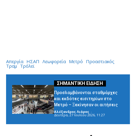
Απεργία
ΗΣΑΠ
Λεωφορεία
Μετρό
Προαστιακός
Τραμ
Τρόλεϊ
Προσλαμβάνονται σταθμάρχες
και εκδότες εισιτηρίων στο
Μετρό – Ξεκίνησαν οι αιτήσεις
Αλέξανδρος Λιάρος
-
Δευτέρα, 27 Ιουλίου 2026, 11:27