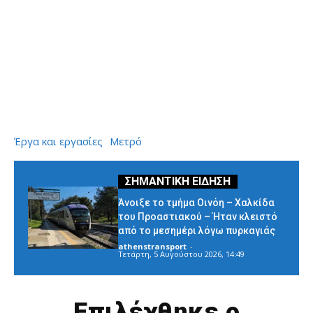
Έργα και εργασίες
Μετρό
Άνοιξε το τμήμα Οινόη – Χαλκίδα
του Προαστιακού – Ήταν κλειστό
από το μεσημέρι λόγω πυρκαγιάς
athenstransport
-
Τετάρτη, 5 Αυγούστου 2026, 14:49
Επιλέχθηκε ο