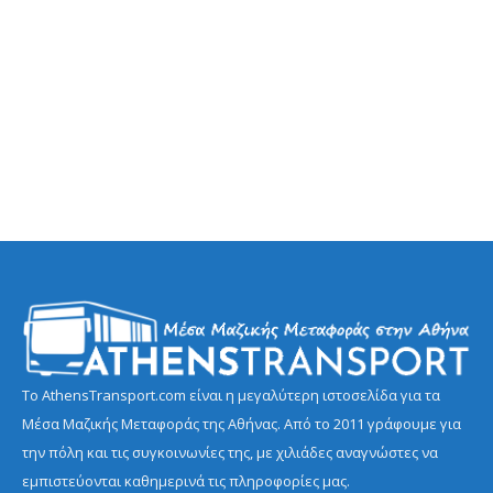
Το AthensTransport.com είναι η μεγαλύτερη ιστοσελίδα για τα
Μέσα Μαζικής Μεταφοράς της Αθήνας. Από το 2011 γράφουμε για
την πόλη και τις συγκοινωνίες της, με χιλιάδες αναγνώστες να
εμπιστεύονται καθημερινά τις πληροφορίες μας.