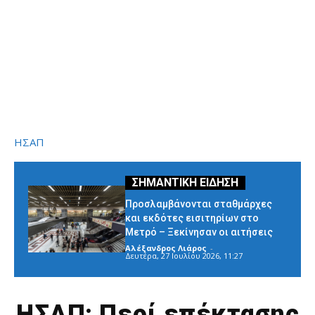
ΗΣΑΠ
Προσλαμβάνονται σταθμάρχες
και εκδότες εισιτηρίων στο
Μετρό – Ξεκίνησαν οι αιτήσεις
Αλέξανδρος Λιάρος
-
Δευτέρα, 27 Ιουλίου 2026, 11:27
ΗΣΑΠ: Περί επέκτασης