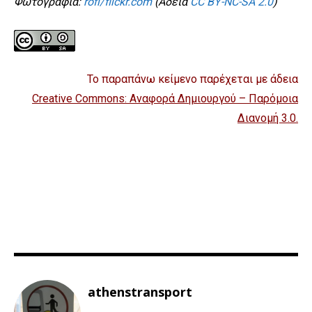
Φωτογραφία:
rofi/flickr.com
(Άδεια
CC BY-NC-SA 2.0
)
Το παραπάνω κείμενο παρέχεται με άδεια
Creative Commons: Αναφορά Δημιουργού – Παρόμοια
Διανομή 3.0
.
athenstransport