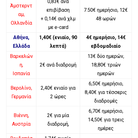
0,83€ ανά
Άμστερντ
επιβίβαση
7.50€ ημερήσιο, 12€
αμ,
+ 0,14€ ανά χλμ
48 ωρών
Ολλανδία
με e-card
Αθήνα,
1,40€ (ενιαίο, 90
4€ ημερήσιο, 14€
Ελλάδα
λεπτά)
εβδομαδιαίο
Βαρκελών
13€ δύο ημερών,
η,
2€ ανά διαδρομή
18,80€ τριών
Ισπανία
ημερών
6,50€ ημερήσιο,
Βερολίνο,
2,40€ ενιαίο για
8,40€ για τέσσερις
Γερμανία
2 ώρες
διαδρομές
6,70€ ημερήσιο,
Βιέννη,
2€ για μία
14,50€ για τρεις
Αυστρία
διαδρομή,
ημέρες