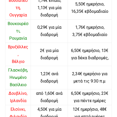
Βουδαπέσ
1,74€ ενιαίο,
5,50€ ημερήσιο,
τη,
1,13€ για μία
16,35€ εβδομαδιαίο
Ουγγαρία
διαδρομή
Βουκουρέσ
0,29€ για μία
1,76€ ημερήσιο,
τι,
διαδρομή
3,75€ εβδομαδιαίο
Ρουμανία
Βρυξέλλες
2€ για μία
6,50€ ημερήσιο, 13€
,
διαδρομή
για δέκα διαδρομές,
Βέλγιο
Γλασκόβη,
1,23€ ανά
2,34€ ημερήσιο για
Ηνωμένο
διαδρομή
μετά τις 9:30 π.μ.
Βασίλειο
Δουβλίνο,
από 1,60€ ανά
6,50€ ημερήσιο, 23€
Ιρλανδία
διαδρομή
για πέντε ημέρες
Ελσίνκι,
4,50€ για μία
12€ ημερήσιο, 48€
Φιλανδία
διαδρομή
για επτά ημέρες