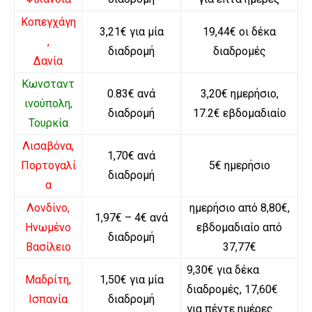
Κοπεγχάγη
3,21€ για μία
19,44€ οι δέκα
,
διαδρομή
διαδρομές
Δανία
Κωνσταντ
0.83€ ανά
3,20€ ημερήσιο,
ινούπολη,
διαδρομή
17.2€ εβδομαδιαίο
Τουρκία
Λισαβόνα,
1,70€ ανά
Πορτογαλί
5€ ημερήσιο
διαδρομή
α
Λονδίνο,
ημερήσιο από 8,80€,
1,97€ – 4€ ανά
Ηνωμένο
εβδομαδιαίο από
διαδρομή
Βασίλειο
37,77€
9,30€ για δέκα
Μαδρίτη,
1,50€ για μία
διαδρομές, 17,60€
Ισπανία
διαδρομή
για πέντε ημέρες