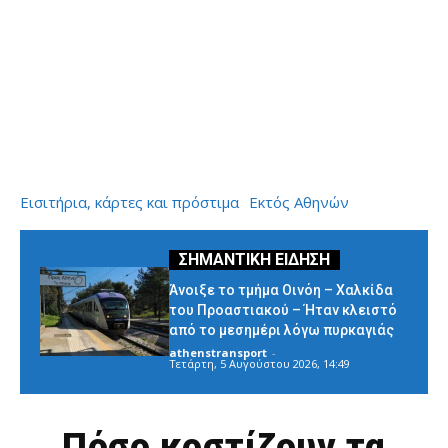
Εισιτήρια, κάρτες και πρόστιμα
Εκτός Αθηνών
Άνοιξε το τμήμα Οινόη – Χαλκίδα
του Προαστιακού – Ήταν κλειστό
από το μεσημέρι λόγω πυρκαγιάς
athenstransport
-
Τετάρτη, 5 Αυγούστου 2026, 14:49
Πόσο κοστίζουν τα