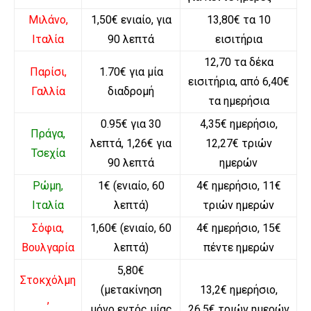
Μιλάνο,
1,50€ ενιαίο, για
13,80€ τα 10
Ιταλία
90 λεπτά
εισιτήρια
12,70 τα δέκα
Παρίσι,
1.70€ για μία
εισιτήρια, από 6,40€
Γαλλία
διαδρομή
τα ημερήσια
0.95€ για 30
4,35€ ημερήσιο,
Πράγα,
λεπτά, 1,26€ για
12,27€ τριών
Τσεχία
90 λεπτά
ημερών
Ρώμη,
1€ (ενιαίο, 60
4€ ημερήσιο, 11€
Ιταλία
λεπτά)
τριών ημερών
Σόφια,
1,60€ (ενιαίο, 60
4€ ημερήσιο, 15€
Βουλγαρία
λεπτά)
πέντε ημερών
5,80€
Στοκχόλμη
(μετακίνηση
13,2€ ημερήσιο,
,
μόνο εντός μίας
26,5€ τριών ημερών