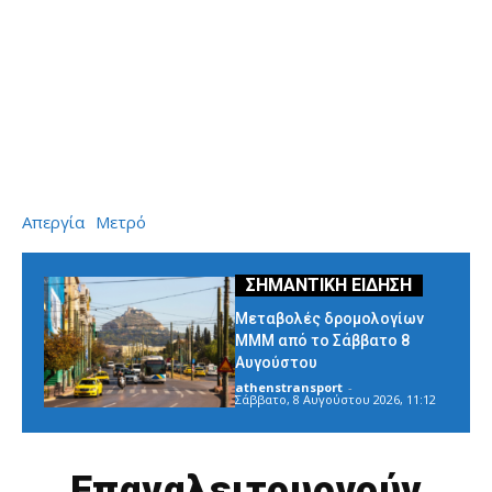
Απεργία
Μετρό
Μεταβολές δρομολογίων
ΜΜΜ από το Σάββατο 8
Αυγούστου
athenstransport
-
Σάββατο, 8 Αυγούστου 2026, 11:12
Επαναλειτουργούν