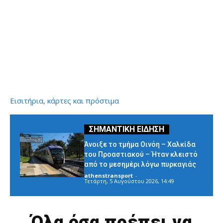
Εισιτήρια, κάρτες και πρόστιμα
Άνοιξε το τμήμα Οινόη – Χαλκίδα
του Προαστιακού – Ήταν κλειστό
από το μεσημέρι λόγω πυρκαγιάς
athenstransport
-
Τετάρτη, 5 Αυγούστου 2026, 14:49
Όλα όσα πρέπει να