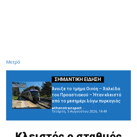
Μετρό
Άνοιξε το τμήμα Οινόη – Χαλκίδα
του Προαστιακού – Ήταν κλειστό
από το μεσημέρι λόγω πυρκαγιάς
athenstransport
-
Τετάρτη, 5 Αυγούστου 2026, 14:49
Κλειστός ο σταθμός