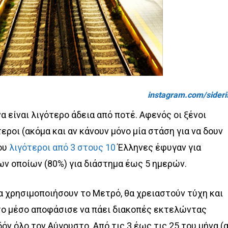
instagram.com/sideri
α είναι λιγότερο άδεια από ποτέ. Αφενός οι ξένοι
ροι (ακόμα και αν κάνουν μόνο μία στάση για να δουν
ου
λιγότεροι από 3 στους 10
Έλληνες έφυγαν για
ων οποίων (80%) για διάστημα έως 5 ημερών.
α χρησιμοποιήσουν το Μετρό, θα χρειαστούν τύχη και
 το μέσο αποφάσισε να πάει διακοπές εκτελώντας
όν όλο τον Αύγουστο. Από τις 3 έως τις 25 του μήνα (