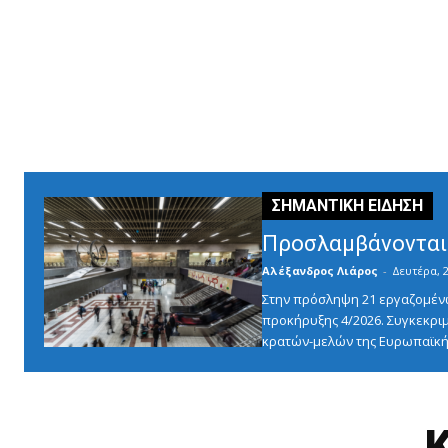
Προσλαμβάνονται 
Αλέξανδρος Λιάρος
-
Δευτέρα, 2
Στην πρόσληψη 21 εργαζομένω
προκήρυξης 4/2026. Συγκεκριμ
κρατών-μελών της Ευρωπαϊκής