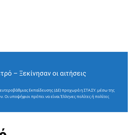
ρό – Ξεκίνησαν οι αιτήσεις
ευτεροβάθμιας Εκπαίδευσης (ΔΕ) προχωρά η ΣΤΑ.ΣΥ. μέσω της
ν. Οι υποψήφιοι πρέπει να είναι Έλληνες πολίτες ή πολίτες
ό