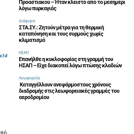
Προαστιακού – Ήταν κλειστό από το μεσημέρι
λόγω πυρκαγιάς
Διάφορα
ΣΤΑ.ΣΥ.: Ζητούν μέτρα για τη θερμική
καταπόνηση και τους συρμούς χωρίς
κλιματισμό
ΗΣΑΠ
s14
Επανήλθε η κυκλοφορίας στη γραμμή του
ΗΣΑΠ – Είχε διακοπεί λόγω πτώσης κλαδιών
Λεωφορεία
Καταγγέλλουν ανεφάρμοστους χρόνους
διαδρομής στις λεωφορειακές γραμμές του
αεροδρομίου
από