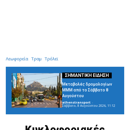
Λεωφορεία
Τραμ
Τρόλεϊ
Μεταβολές δρομολογίων
ΜΜΜ από το Σάββατο 8
Αυγούστου
athenstransport
-
Σάββατο, 8 Αυγούστου 2026, 11:12
Κυκλοφοριακές