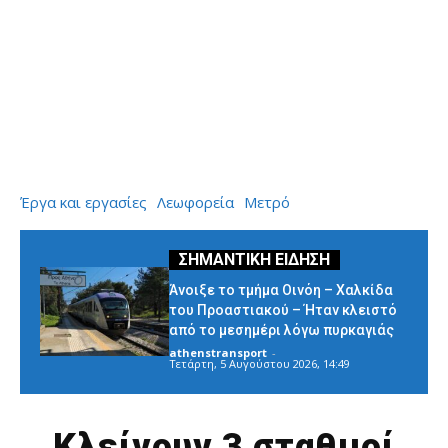
Έργα και εργασίες
Λεωφορεία
Μετρό
Άνοιξε το τμήμα Οινόη – Χαλκίδα
του Προαστιακού – Ήταν κλειστό
από το μεσημέρι λόγω πυρκαγιάς
athenstransport
-
Τετάρτη, 5 Αυγούστου 2026, 14:49
Κλείνουν 3 σταθμοί